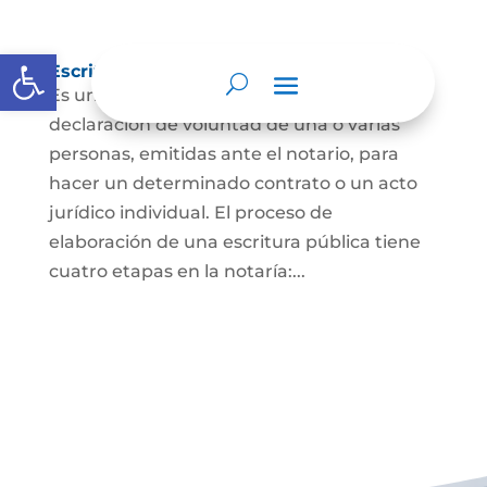
Abrir barra de herramientas
Escritura Pública
Es un documento que contiene la
declaración de voluntad de una o varias
personas, emitidas ante el notario, para
hacer un determinado contrato o un acto
jurídico individual. El proceso de
elaboración de una escritura pública tiene
cuatro etapas en la notaría:...