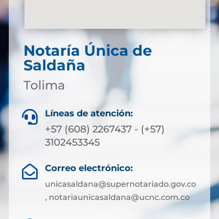
Notaría Única de
Saldaña
Tolima
Líneas de atención:

+57 (608) 2267437 - (+57)
3102453345
Correo electrónico:

unicasaldana@supernotariado.gov.co
, notariaunicasaldana@ucnc.com.co