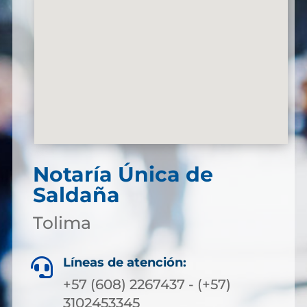
Notaría Única de
Saldaña
Tolima
Líneas de atención:

+57 (608) 2267437 - (+57)
3102453345